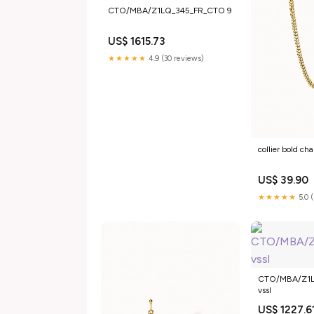
CTO/MBA/Z1LQ_345_FR_CTO 9
US$ 1615.73
★★★★★
4.9 (30 reviews)
collier bold c
US$ 39.90
★★★★★
5.0 
CTO/MBA/Z1
vssl
US$ 1227.6