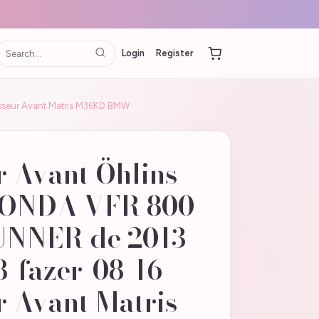
Login
Register
seur Avant Matris M36KD BMW
r Avant Öhlins
HONDA VFR 800
NNER de 2013
8-fazer-08-16
r Avant Matris