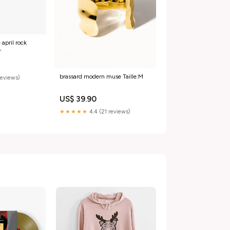
 april rock
r
brassard modern muse Taille:M
reviews)
US$ 39.90
★★★★★
4.4 (21 reviews)