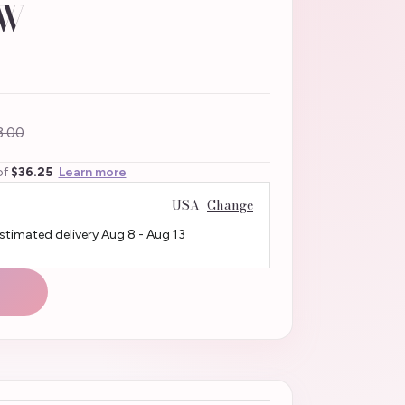
MW
.00
of
$36.25
Learn more
USA
Change
Estimated delivery
Aug 8
-
Aug 13