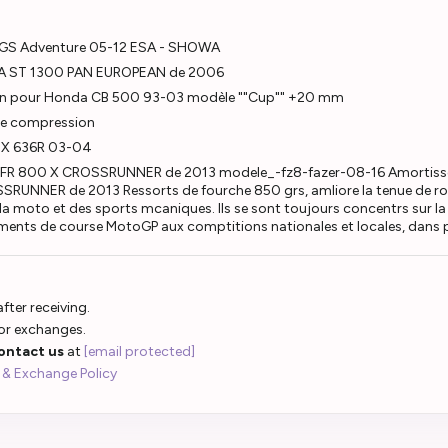
 GS Adventure 05-12 ESA - SHOWA
NDA ST 1300 PAN EUROPEAN de 2006
ion pour Honda CB 500 93-03 modèle ""Cup"" +20 mm
de compression
ZX 636R 03-04
FR 800 X CROSSRUNNER de 2013 modele_-fz8-fazer-08-16 Amortiss
NNER de 2013 Ressorts de fourche 850 grs, amliore la tenue de route
 la moto et des sports mcaniques. Ils se sont toujours concentrs sur la 
nements de course MotoGP aux comptitions nationales et locales, dans 
fter receiving.
 or exchanges.
ontact us
at
[email protected]
 & Exchange Policy