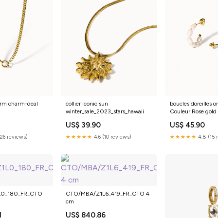
harm charm-deal
boucles doreilles o
collier iconic sun
Couleur:Rose gold
winter_sale_2023_stars_hawaii
US$ 45.90
US$ 39.90
(26 reviews)
★★★★★
4.8 (15 
★★★★★
4.6 (10 reviews)
L0_180_FR_CTO
CTO/MBA/Z1L6_419_FR_CTO 4
cm
1
US$ 840.86