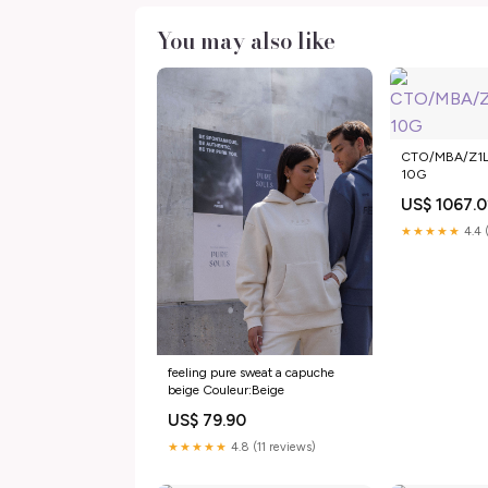
You may also like
CTO/MBA/Z1L
10G
US$ 1067.
★★★★★
4.4 
feeling pure sweat a capuche
beige Couleur:Beige
US$ 79.90
★★★★★
4.8 (11 reviews)