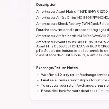
Description
Amortisseur Avant Matris M36KD BMW R 1200
Amortisseur Arrière Öhlins HO 8305 PFP HO
Amortisseurs Shock Factory 2WIN Black Edit
Fourche conventionnelle proposant réglages 
Amortisseur Arrière Matris M46KD KAWASAKI 
Amortisseur Avant Öhlins 08668-85 HONDA V
Avant hlins 08668 85 HONDA VFR 800 X CROSSRU
pilier Sudois des industries de l'automobile, de
d'assistance de qualit suprieure, allant des v
Exchange/Return Notes
We offer a
30-day
return/exchange service a
Final sale items
are not eligible for returns
To process your return/exchange,
please c
Please click here for more details>>>
Return