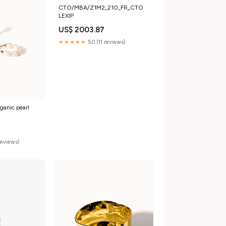
CTO/MBA/Z1M2_210_FR_CTO
LEXIP
US$ 2003.87
★★★★★
5.0 (11 reviews)
rganic pearl
reviews)