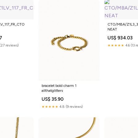
V_117_FR_CTO
CTO/MBA/Z1L3_
NEAT
7
US$ 934.03
(27 reviews)
★★★★★
4.6 (13 
bracelet bold charm 1
allthatglitters
US$ 35.90
★★★★★
4.8 (9 reviews)