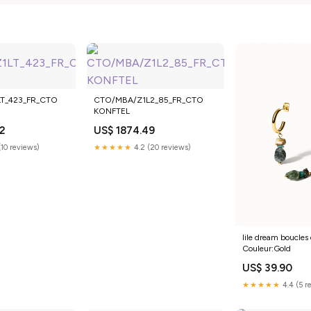
T_423_FR_CTO
CTO/MBA/Z1L2_85_FR_CTO
KONFTEL
02
US$ 1874.49
(10 reviews)
★★★★★
4.2 (20 reviews)
lile dream boucles 
Couleur:Gold
US$ 39.90
★★★★★
4.4 (5 r