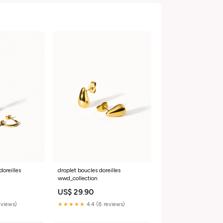
doreilles
droplet boucles doreilles
wwd_collection
US$ 29.90
eviews)
★★★★★
4.4 (8 reviews)