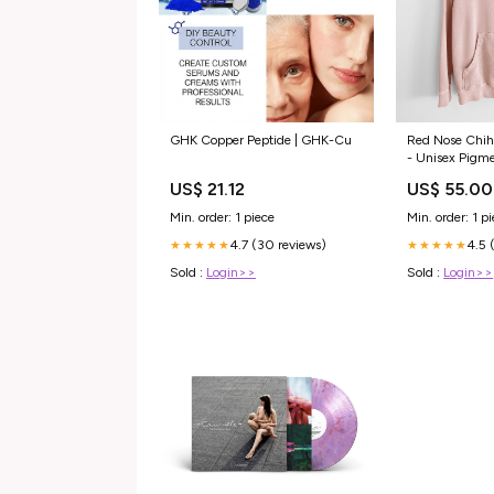
Red Nose Chih
GHK Copper Peptide | GHK-Cu
- Unisex Pigm
SNTAMarleyS
US$ 55.00
US$ 21.12
Min. order: 1 p
Min. order: 1 piece
4.5 
4.7 (30 reviews)
★★★★★
★★★★★
Sold :
Login>>
Sold :
Login>>