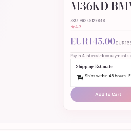
M36KD B
SKU: 98248129848
4.7
EUR145.00
EUR183
Pay in 4 interest-free payments 
Shipping Estimate
Ships within 48 hours · 
Add to Cart