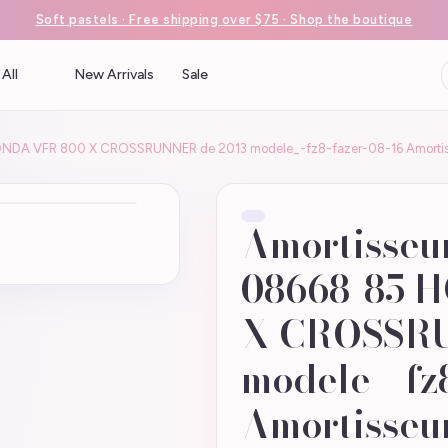
Soft pastels · Free shipping over $75 · Shop the boutique
All
New Arrivals
Sale
HONDA VFR 800 X CROSSRUNNER de 2013 modele_-fz8-fazer-08-16 Amortis
Amortisseu
08668-85 
X CROSSRU
modele_-fz
Amortisseu