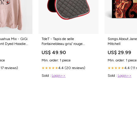
uahua Mix - GiGi
TdeT - Tapis de selle
Songs About Jane 
ent Dyed Hoodie
Fontainebleau gris/ rouge
Mitchell
ue
Taille:Cheval/ Poney D
US$ 49.90
US$ 29.99
iece
Min. order: 1 piece
Min. order: 1 piece
(17 reviews)
4.4 (20 reviews)
4.4 (11 
★★★★★
★★★★★
Sold :
Login>>
Sold :
Login>>