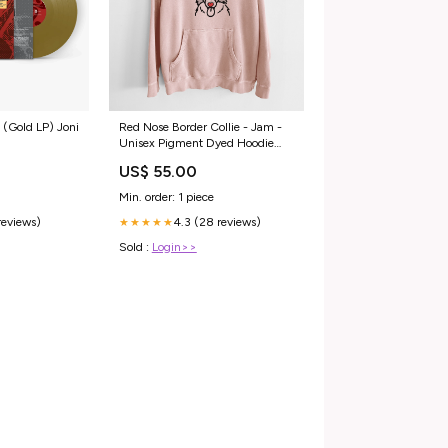
Red Nose Border Collie - Jam -
(Gold LP) Joni
Unisex Pigment Dyed Hoodie
Size:Small
US$ 55.00
Min. order: 1 piece
4.3 (28 reviews)
reviews)
★★★★★
Sold :
Login>>