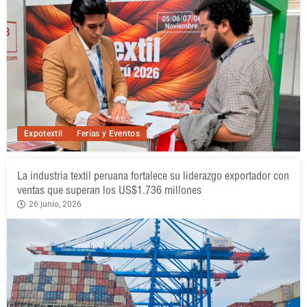
Expotextil
Ferias y Eventos
La industria textil peruana fortalece su liderazgo exportador con
ventas que superan los US$1.736 millones
26 junio, 2026