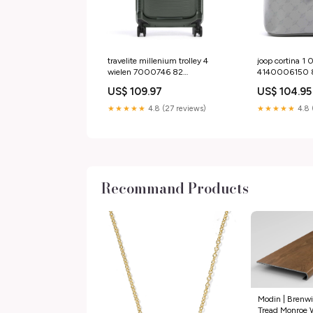
travelite millenium trolley 4
joop cortina 1 0
wielen 7000746 82
4140006150 8
YGroup_bhg1d24-007
US$ 109.97
US$ 104.95
★★★★★
4.8 (27 reviews)
★★★★★
4.8 
Recommand Products
Modin | Brenwi
Tread Monroe 