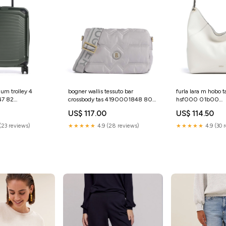
ium trolley 4
bogner wallis tessuto bar
furla lara m hobo
47 82
crossbody tas 4190001848 801
hsf000 01b00
19e5
YGroup_a1b5d23f1
YGroup_c3a1d21i9
US$ 117.00
US$ 114.50
(23 reviews)
★★★★★
4.9 (28 reviews)
★★★★★
4.9 (30 