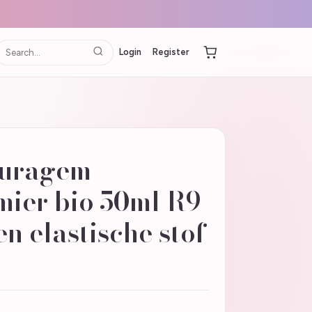
Login
Register
Puragem
ier bio 50ml R9
en elastische stof