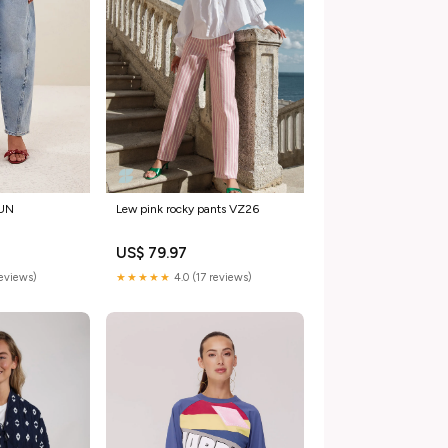
RUN
Lew pink rocky pants VZ26
US$ 79.97
reviews)
★★★★★
4.0 (17 reviews)