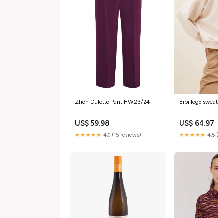
Zhen Culotte Pant HW23/24
Bibi logo swea
US$ 59.98
US$ 64.97
★★★★★
4.0 (15 reviews)
★★★★★
4.5 