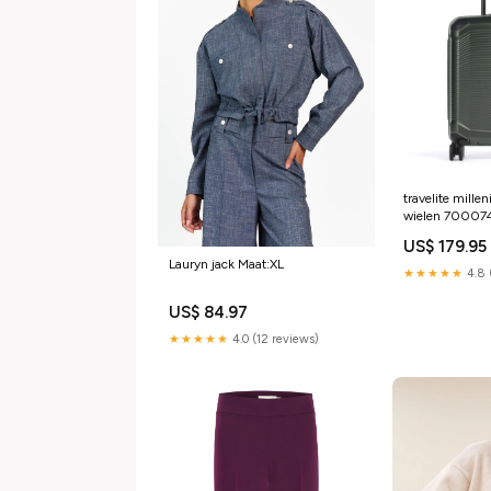
travelite millen
wielen 70007
YGroup_o3e3d
US$ 179.95
Lauryn jack Maat:XL
★★★★★
4.8 
US$ 84.97
★★★★★
4.0 (12 reviews)