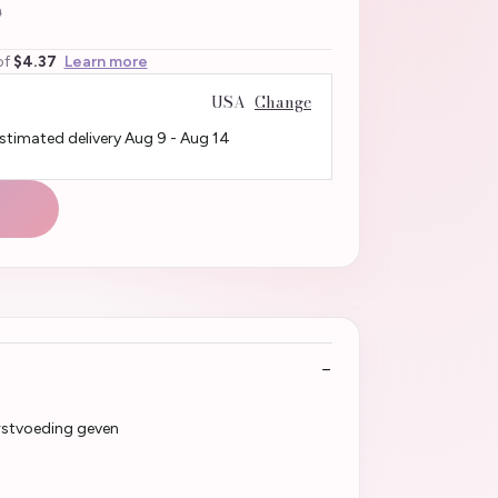
9
of
$4.37
Learn more
USA
Change
Estimated delivery
Aug 9
-
Aug 14
rstvoeding geven