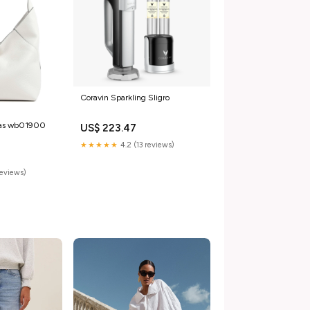
Coravin Sparkling Sligro
 tas wb01900
US$ 223.47
★★★★★
4.2 (13 reviews)
reviews)