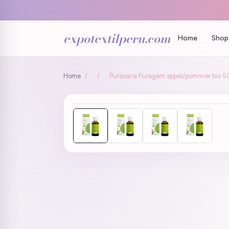
expotextilperu.com
Home
Shop 
Home
/
/
Purasana Puragem appel/pommier bio 50m