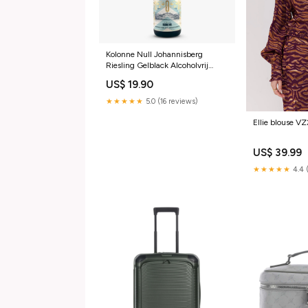
Kolonne Null Johannisberg
Riesling Gelblack Alcoholvrij
Viguurs
US$ 19.90
★★★★★
5.0 (16 reviews)
Ellie blouse V
US$ 39.99
★★★★★
4.4 