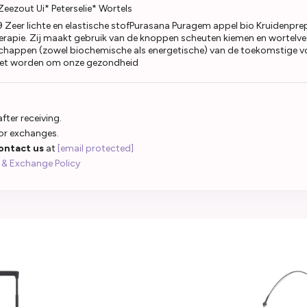
eezout Ui* Peterselie* Wortels
Zeer lichte en elastische stofPurasana Puragem appel bio Kruidenpr
erapie. Zij maakt gebruik van de knoppen scheuten kiemen en wortelve
schappen (zowel biochemische als energetische) van de toekomstige vo
ezet worden om onze gezondheid
fter receiving.
 or exchanges.
ontact us
at
[email protected]
 & Exchange Policy