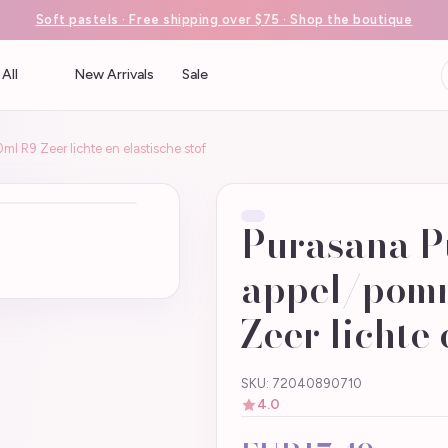
Soft pastels · Free shipping over $75 · Shop the boutique
All
New Arrivals
Sale
l R9 Zeer lichte en elastische stof
Purasana 
appel/pomm
Zeer lichte 
SKU: 72040890710
4.0