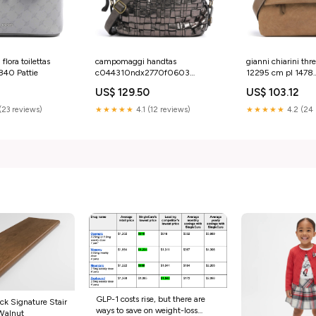
 flora toilettas
campomaggi handtas
gianni chiarini thr
40 Pattie
c044310ndx2770f0603
12295 cm pl 1478
Dreamwalker
YGroup_l8f5d24-
US$ 129.50
US$ 103.12
(23 reviews)
★★★★★
4.1 (12 reviews)
★★★★★
4.2 (24 
GLP-1 costs rise, but there are
ck Signature Stair
ways to save on weight-loss
Walnut