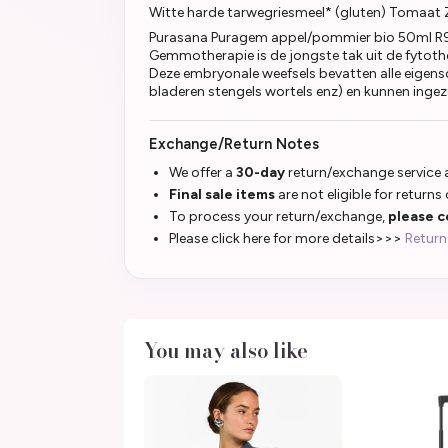
Witte harde tarwegriesmeel* (gluten) Tomaat Z
Purasana Puragem appel/pommier bio 50ml R9 
Gemmotherapie is de jongste tak uit de fytoth
Deze embryonale weefsels bevatten alle eigen
bladeren stengels wortels enz) en kunnen ing
Exchange/Return Notes
We offer a
30-day
return/exchange service a
Final sale items
are not eligible for returns
To process your return/exchange,
please c
Please click here for more details>>>
Return
You may also like