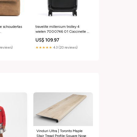
ee schoudertas
travelite millenium trolley 4
wielen 7000746 01 Coccinelle x
001
Peanuts
US$ 109.97
reviews)
★★★★★
4.3 (20 reviews)
Vinduri Ultra | Toronto Maple
Stair Tread Profile:Square Nose