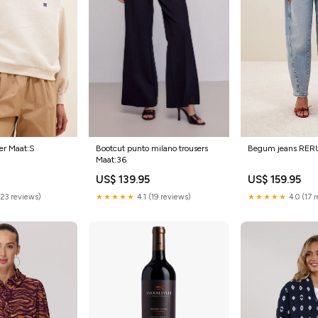
Bootcut punto milano trousers
Begum jeans RE
ter Maat:S
Maat:36
US$ 139.95
US$ 159.95
★★★★★
4.1 (19 reviews)
★★★★★
4.0 (17 
(23 reviews)