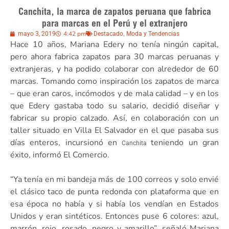
Canchita, la marca de zapatos peruana que fabrica
para marcas en el Perú y el extranjero
4:42 pm
,
mayo 3, 2019
Destacado
Moda y Tendencias
Hace 10 años, Mariana Edery no tenía ningún capital,
pero ahora fabrica zapatos para 30 marcas peruanas y
extranjeras, y ha podido colaborar con alrededor de 60
marcas. Tomando como inspiración los zapatos de marca
– que eran caros, incómodos y de mala calidad – y en los
que Edery gastaba todo su salario, decidió diseñar y
fabricar su propio calzado. Así, en colaboración con un
taller situado en Villa El Salvador en el que pasaba sus
días enteros, incursionó en
teniendo un gran
Canchita
éxito, informó El Comercio.
“Ya tenía en mi bandeja más de 100 correos y solo envié
el clásico taco de punta redonda con plataforma que en
esa época no había y si había los vendían en Estados
Unidos y eran sintéticos. Entonces puse 6 colores: azul,
marrón, rojo, rosado, negro y amarillo”, señaló Mariana