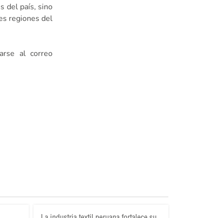
 del país, sino
es regiones del
arse al correo
La industria textil peruana fortalece su