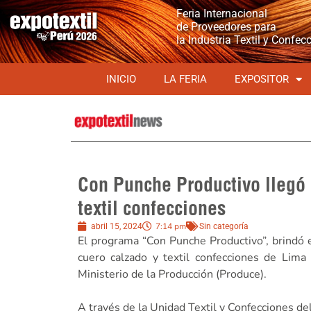
Feria Internacional
de Proveedores para
la Industria Textil y Confec
INICIO
LA FERIA
EXPOSITOR
Con Punche Productivo llegó 
textil confecciones
7:14 pm
abril 15, 2024
Sin categoría
El programa “Con Punche Productivo”, brindó 
cuero calzado y textil confecciones de Lima 
Ministerio de la Producción (Produce).
A través de la Unidad Textil y Confecciones d