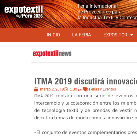
Feria Internacional
de Proveedores para
la Industria Textil y Confec
INICIO
LA FERIA
EXPOSITOR
ITMA 2019 discutirá innovaci
1:30 pm
marzo 2, 2018
Ferias y Eventos
contará con una serie de eventos de
ITMA 2019
intercambio y la colaboración entre los miembro
de tecnología textil y de prendas de vesti
discutirá temas de moda como la innovación sos
«El conjunto de eventos complementarios presen