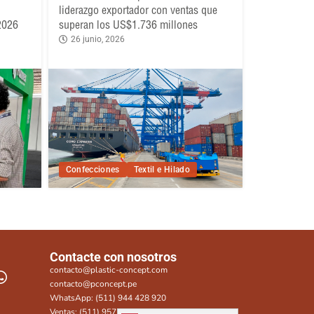
liderazgo exportador con ventas que
 2026
superan los US$1.736 millones
26 junio, 2026
Confecciones
Textil e Hilado
Contacte con nosotros
contacto@plastic-concept.com
contacto@pconcept.pe
WhatsApp: (511) 944 428 920
Ventas: (511) 957 815 282