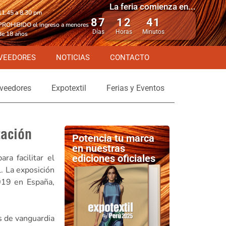
La feria comienza en...
11.45 a 8.30 pm
87
12
41
PROHIBIDO el ingreso a menores
Días
Horas
Minutos
de 18 años
VEEDORES
NOTICIAS
CONTACTO
veedores
Expotextil
Ferias y Eventos
zación
Potencia tu marca
en nuestras
ra facilitar el
ediciones oficiales
l. La exposición
019 en España,
s de vanguardia