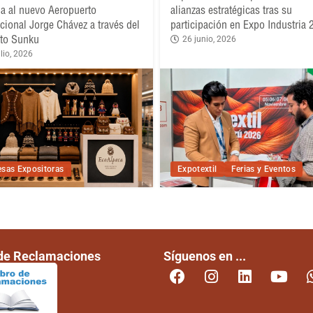
a al nuevo Aeropuerto
alianzas estratégicas tras su
acional Jorge Chávez a través del
participación en Expo Industria
to Sunku
26 junio, 2026
lio, 2026
sas Expositoras
Expotextil
Ferias y Eventos
 de Reclamaciones
Síguenos en ...