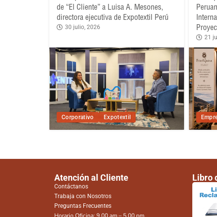
de “El Cliente” a Luisa A. Mesones,
Peruan
directora ejecutiva de Expotextil Perú
Intern
Proyec
30 julio, 2026
21 ju
Corporativo
Expotextil
Empre
Atención al Cliente
Libro
Contáctanos
Trabaja con Nosotros
Preguntas Frecuentes
Horario Oficina: 9.00 am – 5.00 pm