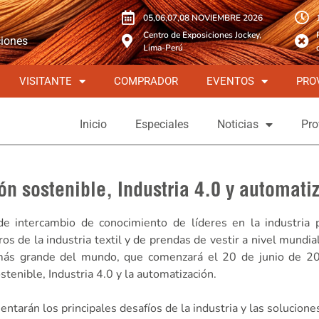
05,06,07,08 NOVIEMBRE 2026
Centro de Exposiciones Jockey,
ciones
Lima-Perú
VISITANTE
COMPRADOR
EVENTOS
PRO
Inicio
Especiales
Noticias
Pro
ón sostenible, Industria 4.0 y automati
 intercambio de conocimiento de líderes en la industria pa
s de la industria textil y de prendas de vestir a nivel mundia
r más grande del mundo, que comenzará el 20 de junio de 2
tenible, Industria 4.0 y la automatización.
tarán los principales desafíos de la industria y las solucione