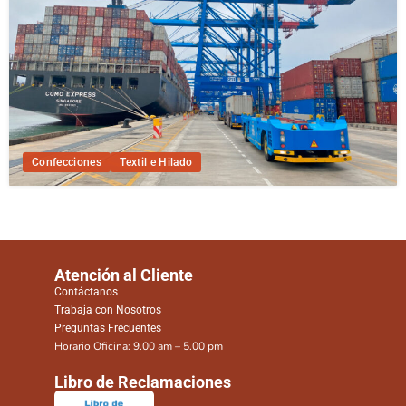
Confecciones
Textil e Hilado
Atención al Cliente
Contáctanos
Trabaja con Nosotros
Preguntas Frecuentes
Horario Oficina: 9.00 am – 5.00 pm
Libro de Reclamaciones