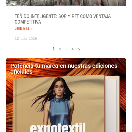
TEÑIDO INTELIGENTE: SOP Y RFT COMO VENTAJA
COMPETITIVA
LEER MÁS »
12 julio, 2025
1
2
3
4
5
Potencia tu marca en nuestras ediciones
oficiales