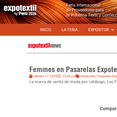
Feria Internacional
de Proveedores para
la Industria Textil y Confec
INICIO
LA FERIA
EXPOSITOR
Femmes en Pasarelas Expotex
10:09 pm
,
febrero 17, 2020
Destacado
Pasarelas Exp
La marca de venta de moda por catálogo, Las 
Comparte