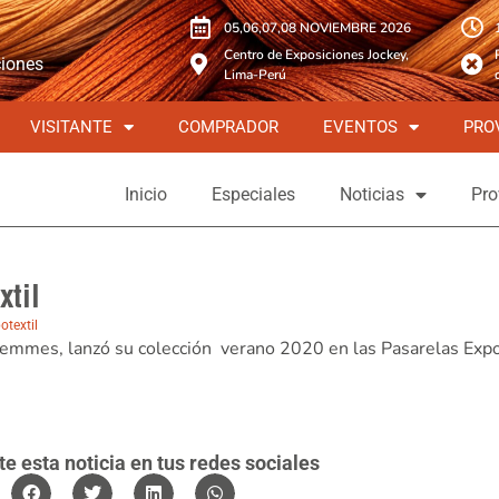
05,06,07,08 NOVIEMBRE 2026
Centro de Exposiciones Jockey,
ciones
Lima-Perú
VISITANTE
COMPRADOR
EVENTOS
PRO
Inicio
Especiales
Noticias
Pro
til
otextil
Femmes, lanzó su colección verano 2020 en las Pasarelas Expo
 esta noticia en tus redes sociales