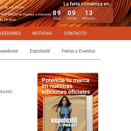
La feria comienza en...
11.45 a 8.30 pm
89
09
13
PROHIBIDO el ingreso a menores
Días
Horas
Minutos
de 18 años
VEEDORES
NOTICIAS
CONTACTO
veedores
Expotextil
Ferias y Eventos
Potencia tu marca
en nuestras
textil.
ediciones oficiales