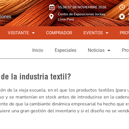
05,06,07,08 NOVIEMBRE 2026
Centro de Exposiciones Jockey,
ciones
Lima-Perú
VISITANTE
COMPRADOR
EVENTOS
PRO
Inicio
Especiales
Noticias
Pro
de la industria textil?
ión de la vieja escuela, en el que los productos textiles (para
ceso y se mantenían en stock antes de introducirse en la caden
iente de que la cambiante dinámica empresarial ha hecho que 
uiere una gran gestión del inventario y si el diseño no se ven