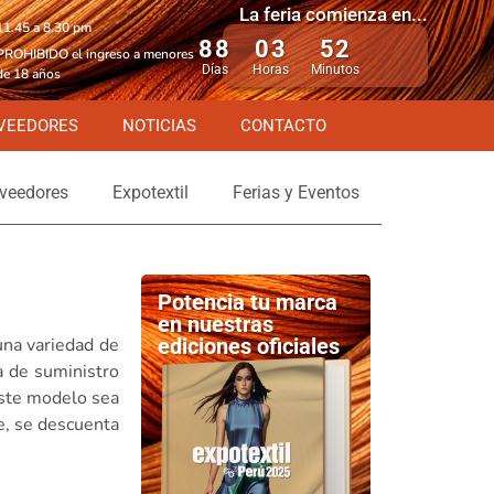
La feria comienza en...
11.45 a 8.30 pm
88
03
52
PROHIBIDO el ingreso a menores
Días
Horas
Minutos
de 18 años
VEEDORES
NOTICIAS
CONTACTO
veedores
Expotextil
Ferias y Eventos
Potencia tu marca
en nuestras
 una variedad de
ediciones oficiales
a de suministro
este modelo sea
de, se descuenta