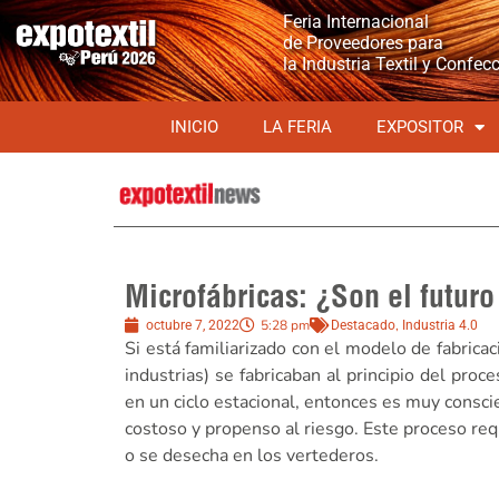
Feria Internacional
de Proveedores para
la Industria Textil y Confec
INICIO
LA FERIA
EXPOSITOR
Microfábricas: ¿Son el futuro 
5:28 pm
,
octubre 7, 2022
Destacado
Industria 4.0
Si está familiarizado con el modelo de fabricac
industrias) se fabricaban al principio del pro
en un ciclo estacional, entonces es muy consc
costoso y propenso al riesgo. Este proceso req
o se desecha en los vertederos.