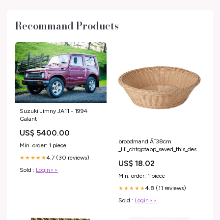
Recommand Products
Suzuki Jimny JA11 - 1994
Galant
US$ 5400.00
broodmand Ã˜38cm
Min. order: 1 piece
_Hi_chtgptapp_saved_this_description-
generator
4.7 (30 reviews)
★★★★★
US$ 18.02
Sold :
Login>>
Min. order: 1 piece
4.8 (11 reviews)
★★★★★
Sold :
Login>>