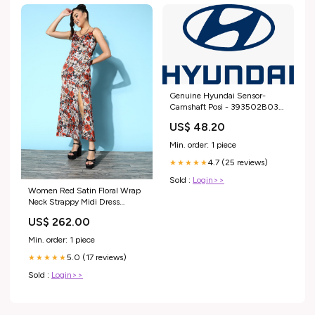
Genuine Hyundai Sensor-
Camshaft Posi - 393502B030
Item_Genuine Ford Grille - Air
US$ 48.20
Inlet - 4858452
Min. order: 1 piece
4.7 (25 reviews)
★★★★★
Sold :
Login>>
Women Red Satin Floral Wrap
Neck Strappy Midi Dress
Jacquard
US$ 262.00
Min. order: 1 piece
5.0 (17 reviews)
★★★★★
Sold :
Login>>