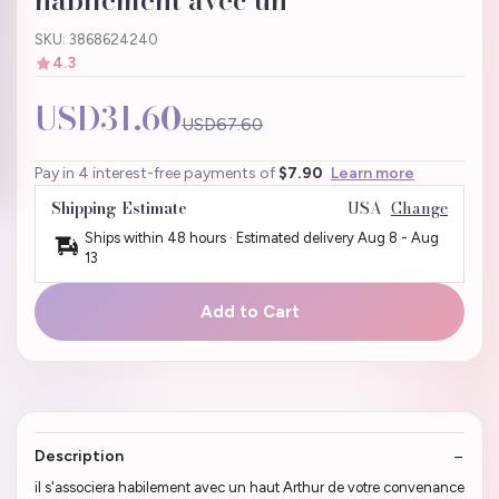
habilement avec un
SKU: 3868624240
4.3
USD31.60
USD67.60
Pay in 4 interest-free payments of
$7.90
Learn more
Shipping Estimate
USA
Change
Ships within 48 hours · Estimated delivery
Aug 8
-
Aug
13
Add to Cart
Description
il s'associera habilement avec un haut Arthur de votre convenance