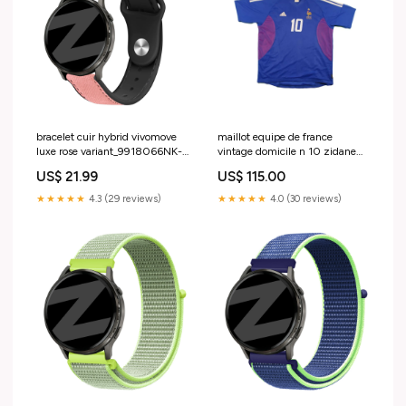
bracelet cuir hybrid vivomove
maillot equipe de france
luxe rose variant_9918066NK-
vintage domicile n 10 zidane
001-XZK
2002 2007 pas de trou
US$ 21.99
US$ 115.00
seulement le col à laver.
★★★★★
4.3 (29 reviews)
★★★★★
4.0 (30 reviews)