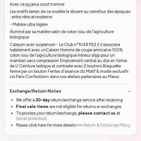
Avec ce pyjama court homme
Les motifs tartan de ce modèle le situent au carrefour des époques
: entre rétro et moderne
- Matière ultra légère
illuminé par sa matière satin de coton issu de l'agriculture
biologique
Caleçon avec suspensoir - Le Club n°1048 P22 il s'associera
habilement avec unCaleon Homme de coupe amricaine 100%
coton issu de l'agriculture biologique Intrieur slipp pour un
maintien sans compression Empicement central au dos en forme
de U Ceinture lastique et contraste avec 2 boutons Braguette
ferme par un bouton Fentes d'aisance cts Motif & modle exclusifs
crs Paris Confectionn dans nos ateliers partenaires au Maroc
Exchange/Return Notes
We offer a
30-day
return/exchange service after receiving.
Final sale items
are not eligible for returns or exchanges.
To process your return/exchange,
please contact us
at
[email protected]
Please click here for more details>>>
Return & Exchange Policy