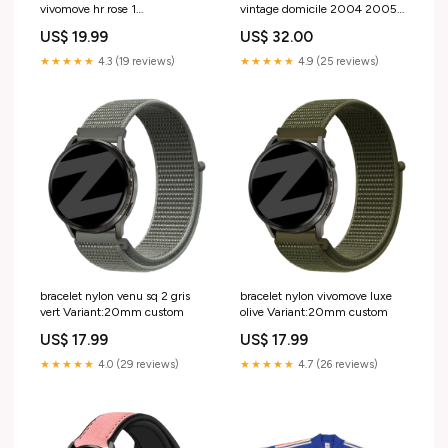
vivomove hr rose 1
vintage domicile 2004 2005
variant_4232910NK-450-JCE
Titolo:Default Title
US$ 19.99
US$ 32.00
★★★★★
4.3 (19 reviews)
★★★★★
4.9 (25 reviews)
bracelet nylon venu sq 2 gris
bracelet nylon vivomove luxe
vert Variant:20mm custom
olive Variant:20mm custom
US$ 17.99
US$ 17.99
★★★★★
4.0 (29 reviews)
★★★★★
4.7 (26 reviews)