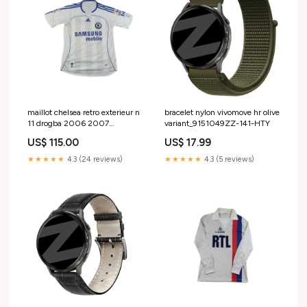
maillot chelsea retro exterieur n
bracelet nylon vivomove hr olive
11 drogba 2006 2007
variant_9151049ZZ-141-HTY
Titolo:Default Title
US$ 115.00
US$ 17.99
★★★★★
4.3 (24 reviews)
★★★★★
4.3 (5 reviews)