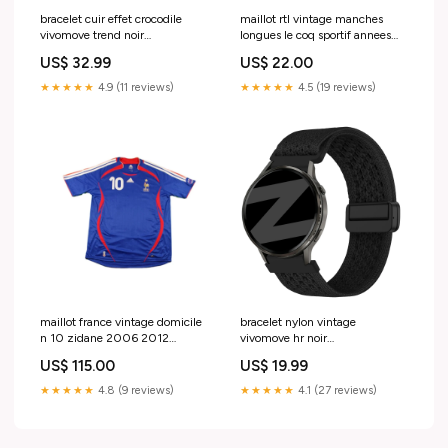
bracelet cuir effet crocodile
maillot rtl vintage manches
vivomove trend noir
longues le coq sportif annees
variant_2328327RA-353-YIT
1990 Maillot de foot vintage
US$ 32.99
US$ 22.00
équipe de France 2000-2001
★★★★★
4.9 (11 reviews)
★★★★★
4.5 (19 reviews)
maillot france vintage domicile
bracelet nylon vintage
n 10 zidane 2006 2012
vivomove hr noir
recoudre.
Variant:20mm custom
US$ 115.00
US$ 19.99
★★★★★
4.8 (9 reviews)
★★★★★
4.1 (27 reviews)