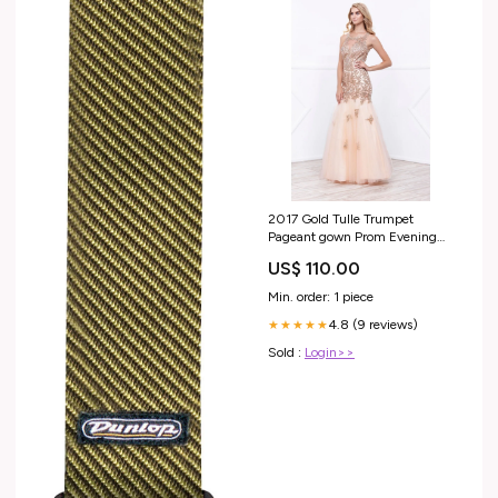
2017 Gold Tulle Trumpet
Pageant gown Prom Evening
Wedding Engagement Dress
US$ 110.00
Size:2XL
Min. order: 1 piece
4.8 (9 reviews)
★★★★★
Sold :
Login>>