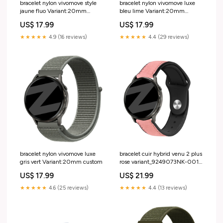
bracelet nylon vivomove style
bracelet nylon vivomove luxe
jaune fluo Variant:20mm
bleu lime Variant:20mm
custom
custom
US$ 17.99
US$ 17.99
★★★★★
4.9 (16 reviews)
★★★★★
4.4 (29 reviews)
bracelet nylon vivomove luxe
bracelet cuir hybrid venu 2 plus
gris vert Variant:20mm custom
rose variant_9249073NK-001-
XQT
US$ 17.99
US$ 21.99
★★★★★
4.6 (25 reviews)
★★★★★
4.4 (13 reviews)