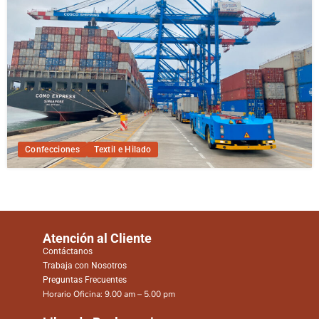
Confecciones
Textil e Hilado
Atención al Cliente
Contáctanos
Trabaja con Nosotros
Preguntas Frecuentes
Horario Oficina: 9.00 am – 5.00 pm