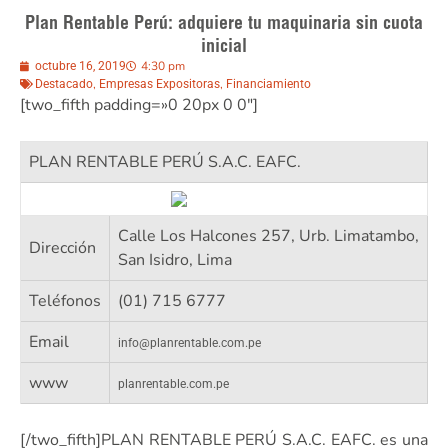
Plan Rentable Perú: adquiere tu maquinaria sin cuota
inicial
4:30 pm
octubre 16, 2019
,
,
Destacado
Empresas Expositoras
Financiamiento
[two_fifth padding=»0 20px 0 0″]
PLAN RENTABLE PERÚ S.A.C. EAFC.
Calle Los Halcones 257, Urb. Limatambo,
Dirección
San Isidro, Lima
Teléfonos
(01) 715 6777
Email
info@planrentable.com.pe
www
planrentable.com.pe
[/two_fifth]PLAN RENTABLE PERÚ S.A.C. EAFC. es una