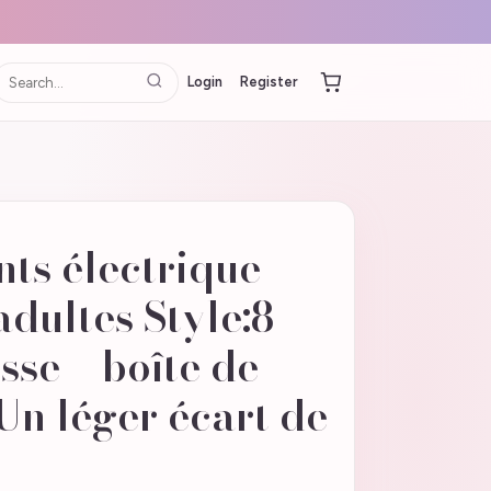
Login
Register
nts électrique
adultes Style:8
sse + boîte de
n léger écart de