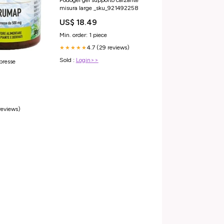
misura large _sku_921492258
US$ 18.49
Min. order: 1 piece
4.7 (29 reviews)
★★★★★
Sold :
Login>>
resse
reviews)