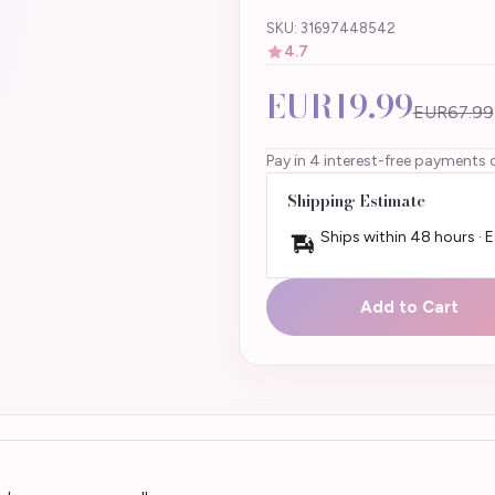
SKU: 31697448542
4.7
EUR19.99
EUR67.99
Pay in 4 interest-free payments 
Shipping Estimate
Ships within 48 hours · 
Add to Cart