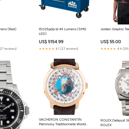
umens (Red)
t5025pdp bl 45 Lumens (SMD
Jordan Graphic Te
LED)
US$ 5154.99
US$ 55.00
(27 reviews)
★★★★★
4.1 (27 reviews)
★★★★★
4.4 (29 
VACHERON CONSTANTIN
ROLEX Datejust 3
Patrimony Traditionnelle World
ROLEX
Time Rose Gold Hermes