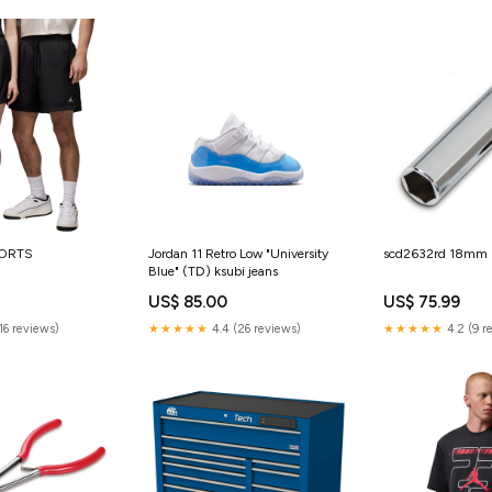
HORTS
Jordan 11 Retro Low "University
scd2632rd 18mm
Blue" (TD) ksubi jeans
US$ 85.00
US$ 75.99
(16 reviews)
★★★★★
4.4 (26 reviews)
★★★★★
4.2 (9 r