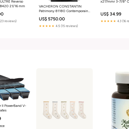
ULTRE Reverso
x217mmr 3-7/8" C
48420 21/16 mm
VACHERON CONSTANTIN
Patrimony 81180 Contemporaine
00
US$ 34.99
18K White Gold Maurice Lacroix
US$ 5750.00
(23 reviews)
★★★★★
4.3 (16 
★★★★★
4.5 (15 reviews)
r II PowerBand V-
ates
9
iece