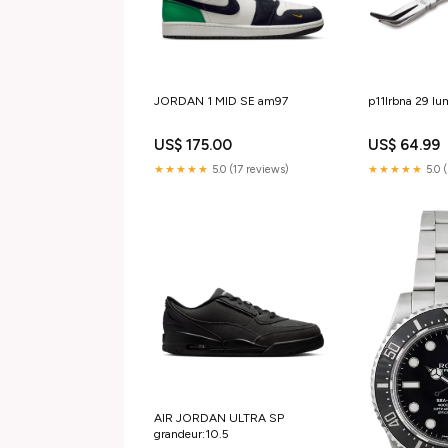
JORDAN 1 MID SE am97
p11lrbna 29 l
US$ 175.00
US$ 64.99
★★★★★
5.0 (17 reviews)
★★★★★
5.0 
AIR JORDAN ULTRA SP
grandeur:10.5