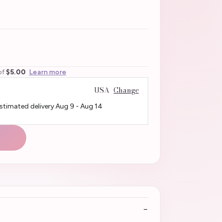
of
$5.00
Learn more
USA
Change
Estimated delivery
Aug 9
-
Aug 14