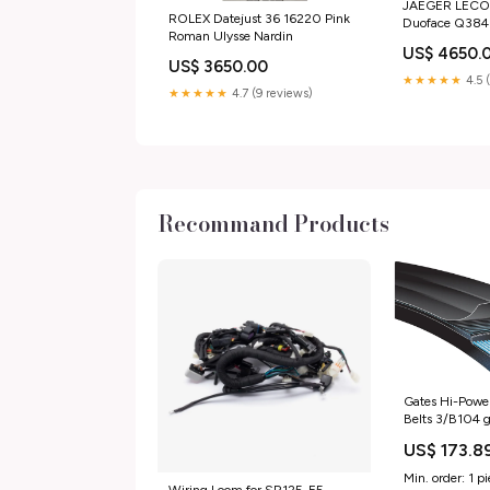
JAEGER LECO
ROLEX Datejust 36 16220 Pink
Duoface Q38
Roman Ulysse Nardin
US$ 4650.
US$ 3650.00
★★★★★
4.5 
★★★★★
4.7 (9 reviews)
Recommand Products
Gates Hi-Powe
Belts 3/B104 g
US$ 173.8
Min. order: 1 p
Wiring Loom for SR125-E5