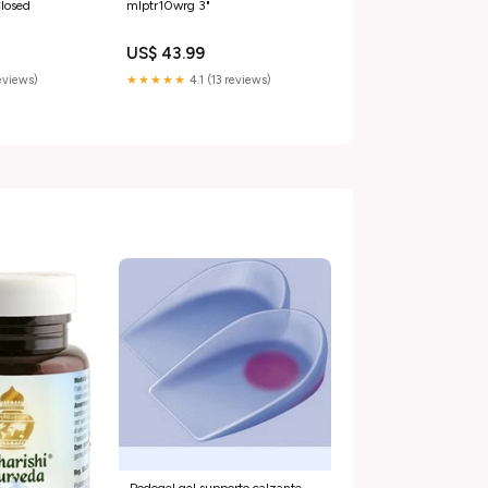
losed
mlptr10wrg 3"
US$ 43.99
reviews)
★★★★★
4.1 (13 reviews)
Podogel gel supporto calzante