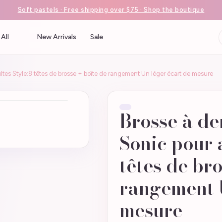
Soft pastels · Free shipping over $75 · Shop the boutique
All
New Arrivals
Sale
ltes Style:8 têtes de brosse + boîte de rangement Un léger écart de mesure
Brosse à de
Sonic pour 
têtes de bro
rangement U
mesure