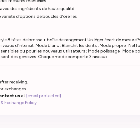
n des mesures manuelles
avec des ingrédients de haute qualité
variété d'options de boucles d'oreilles
tyle:8 têtes de brosse + boîte de rangement Un léger écart de mesurePr
aux d'intensit: Mode blanc : Blanchit les dents ; Mode propre : Netto
sensibles ou pour les nouveaux utilisateurs ; Mode polissage : Mode polis
a sant des gencives. Chaque mode comporte 3 niveaux
fter receiving.
 or exchanges.
ontact us
at
[email protected]
 & Exchange Policy