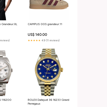
e Grandeur:XL
CAMPUS 00S grandeur:11
US$ 140.00
reviews)
★★★★★
4.9 (11 reviews)
6 116200
ROLEX Datejust 36 16233 Girard
Perregaux