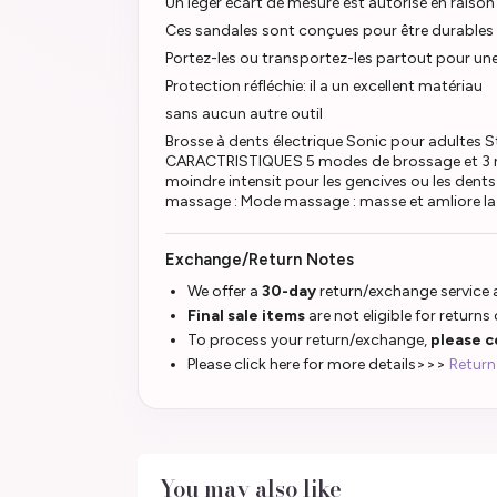
Un léger écart de mesure est autorisé en raiso
Ces sandales sont conçues pour être durables 
Portez-les ou transportez-les partout pour une 
Protection réfléchie: il a un excellent matériau
sans aucun autre outil
Brosse à dents électrique Sonic pour adultes S
CARACTRISTIQUES 5 modes de brossage et 3 nive
moindre intensit pour les gencives ou les dents 
massage : Mode massage : masse et amliore l
Exchange/Return Notes
We offer a
30-day
return/exchange service a
Final sale items
are not eligible for returns
To process your return/exchange,
please c
Please click here for more details>>>
Return
You may also like