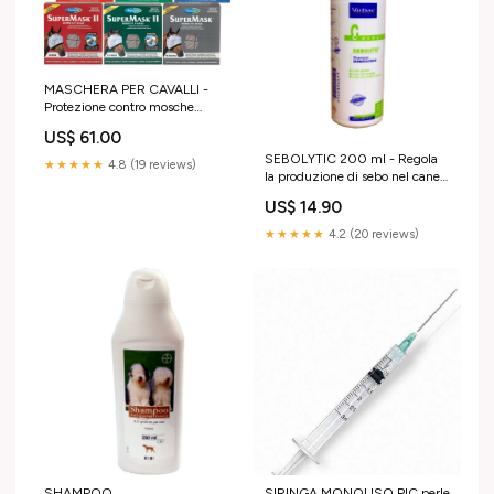
MASCHERA PER CAVALLI -
Protezione contro mosche
articolazione cani
US$ 61.00
SEBOLYTIC 200 ml - Regola
★★★★★
4.8 (19 reviews)
la produzione di sebo nel cane e
nel gatto droncit
US$ 14.90
★★★★★
4.2 (20 reviews)
SIRINGA MONOUSO PIC perle
SHAMPOO