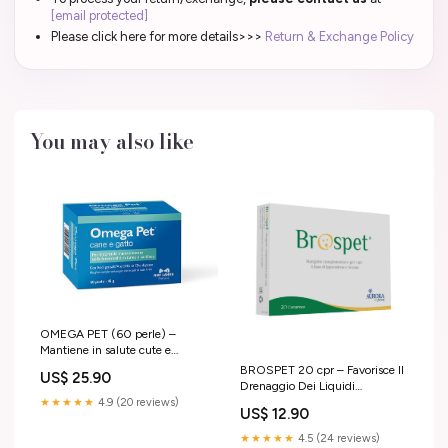
[email protected]
Please click here for more details>>>
Return & Exchange Policy
You may also like
OMEGA PET (60 perle) –
Mantiene in salute cute e
mantello di cane e gatto renali
BROSPET 20 cpr – Favorisce Il
US$ 25.90
Drenaggio Dei Liquidi
Intestinali cosequin
★★★★★
4.9 (20 reviews)
US$ 12.90
★★★★★
4.5 (24 reviews)