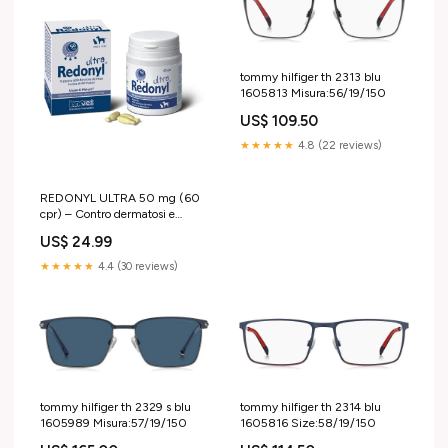
tommy hilfiger th 2313 blu
1605813 Misura:56/19/150
US$ 109.50
★★★★★
4.8 (22 reviews)
REDONYL ULTRA 50 mg (60
cpr) – Contro dermatosi e
perdita di pelo fino a 12 Kg
US$ 24.99
integratore per cavalli
★★★★★
4.4 (30 reviews)
tommy hilfiger th 2329 s blu
tommy hilfiger th 2314 blu
1605989 Misura:57/19/150
1605816 Size:58/19/150