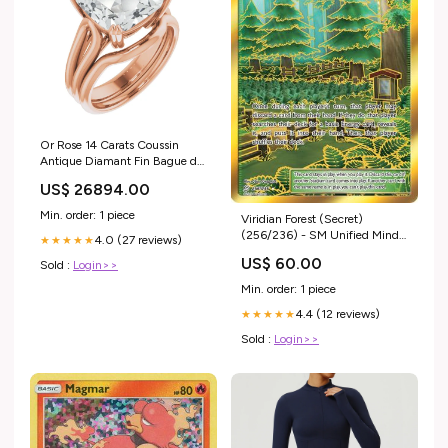
Or Rose 14 Carats Coussin
Antique Diamant Fin Bague de
Demande 5 wch-cse-gld
US$ 26894.00
Min. order: 1 piece
Viridian Forest (Secret)
(256/236) - SM Unified Minds
4.0 (27 reviews)
★★★★★
Holofoil Set_Unseen Forces
US$ 60.00
Sold :
Login>>
Min. order: 1 piece
4.4 (12 reviews)
★★★★★
Sold :
Login>>