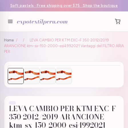
Soft pastels · Free shipping over $75 · Shop the boutique
expotextilperu.com
Home
/
/
LEVA CAMBIO PER KTM EXC-F 350 2012/2019
ARANCIONE ktm-sx-150-2000-esi4992021 Vantaggi del FILTRO ARIA
PER
LEVA CAMBIO PER KTM EXC-F
350 2012/2019 ARANCIONE
ktm-sx-150-2000-esi4992021