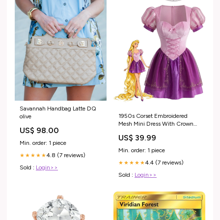
Savannah Handbag Latte DQ
1950s Corset Embroidered
olive
Mesh Mini Dress With Crown
US$ 98.00
SCV021121_P_XXL
US$ 39.99
Min. order: 1 piece
Min. order: 1 piece
4.8 (7 reviews)
★★★★★
4.4 (7 reviews)
★★★★★
Sold :
Login>>
Sold :
Login>>