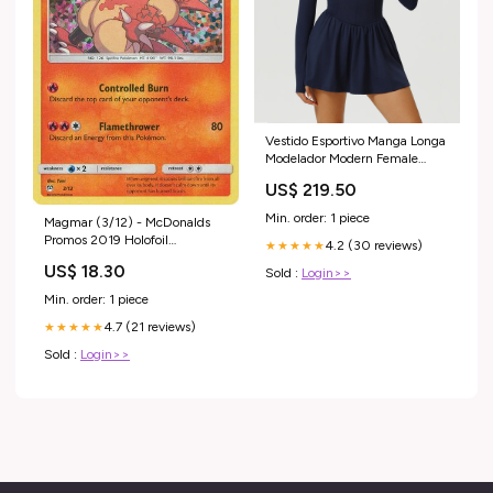
Vestido Esportivo Manga Longa
Modelador Modern Female
Tamanho:P
US$ 219.50
Min. order: 1 piece
Magmar (3/12) - McDonalds
Promos 2019 Holofoil
4.2 (30 reviews)
★★★★★
Number_SV048
US$ 18.30
Sold :
Login>>
Min. order: 1 piece
4.7 (21 reviews)
★★★★★
Sold :
Login>>