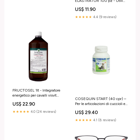
ELASTRATOR 100 pz - Utili
per castrazione indolor
US$ 11.90
★★★★★
4.4 (9 reviews)
FRUCTOSEL 1lt - Integratore
energetico per cavalli visvit
COSEQUIN START (40 cpr) –
pasta controindicazioni
US$ 22.90
Per le articolazioni di cuccioli e
cani adulti hipermix
US$ 29.40
★★★★★
4.0 (24 reviews)
★★★★★
4.1 (8 reviews)