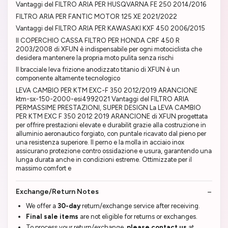
Vantaggi del FILTRO ARIA PER HUSQVARNA FE 250 2014/2016
FILTRO ARIA PER FANTIC MOTOR 125 XE 2021/2022
Vantaggi del FILTRO ARIA PER KAWASAKI KXF 450 2006/2015
Il COPERCHIO CASSA FILTRO PER HONDA CRF 450 R
2003/2008 di XFUN è indispensabile per ogni motociclista che
desidera mantenere la propria moto pulita senza rischi
Il bracciale leva frizione anodizzato titanio di XFUN è un
componente altamente tecnologico
LEVA CAMBIO PER KTM EXC-F 350 2012/2019 ARANCIONE
ktm-sx-150-2000-esi4992021 Vantaggi del FILTRO ARIA
PERMASSIME PRESTAZIONI, SUPER DESIGN La LEVA CAMBIO
PER KTM EXC F 350 2012 2019 ARANCIONE di XFUN progettata
per offrire prestazioni elevate e durabilit grazie alla costruzione in
alluminio aeronautico forgiato, con puntale ricavato dal pieno per
una resistenza superiore. Il perno e la molla in acciaio inox
assicurano protezione contro ossidazione e usura, garantendo una
lunga durata anche in condizioni estreme. Ottimizzate per il
massimo comfort e
Exchange/Return Notes
We offer a
30-day
return/exchange service after receiving.
Final sale items
are not eligible for returns or exchanges.
To process your return/exchange,
please contact us
at