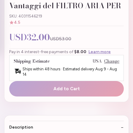
Vantaggi del FILTRO ARIA PER
SKU: 40311546219
4.5
USD32.00
USD53.00
Pay in 4 interest-free payments of
$8.00
Learn more
Shipping Estimate
USA
Change
Ships within 48 hours · Estimated delivery
Aug 9
-
Aug
14
Add to Cart
Description