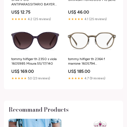
ANTIPARASSITARIO BAYER
250 ml - Contro parassiti e
US$ 46.00
US$ 12.75
insetti alevica cane a cosa serve
★★★★★
4.1 (25 reviews)
★★★★★
4.2 (25 reviews)
tommy hilfiger th 2350 s viola
tommy hilfiger th 2364 f
1605985 Misura:55/17/140
marrone 1605794
numerocinque
US$ 169.00
US$ 185.00
★★★★★
5.0 (23 reviews)
★★★★★
4.7 (9 reviews)
Recommand Products