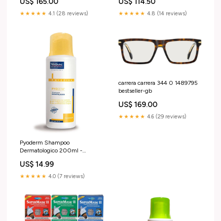
US$ 165.00
US$ 114.50
★★★★★
4.1 (28 reviews)
★★★★★
4.8 (14 reviews)
carrera carrera 344 0 1489795
bestseller-gb
US$ 169.00
★★★★★
4.6 (29 reviews)
Pyoderm Shampoo
Dermatologico 200ml -
Supporto per le infezioni
US$ 14.99
cutanee nel cane e nel gatto
integratore renale gatti
★★★★★
4.0 (7 reviews)