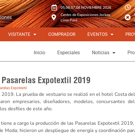
05,06,07,08 NOVIEMBRE 2026
Centro de Exposiciones Jockey,
ciones
Lima-Perú
VISITANTE
COMPRADOR
EVENTOS
PRO
Inicio
Especiales
Noticias
Pro
as Pasarelas Expotextil 2019
arelas Expotextil
til 2019. La prueba de vestuario se realizó en el hotel Costa 
garon empresarios, diseñadores, modelos, concursantes de
los desfiles de este año.
tiene a cargo la producción de las Pasarelas Expotextil 2019,
e Moda; hicieron un despliegue de energía y coordinación para