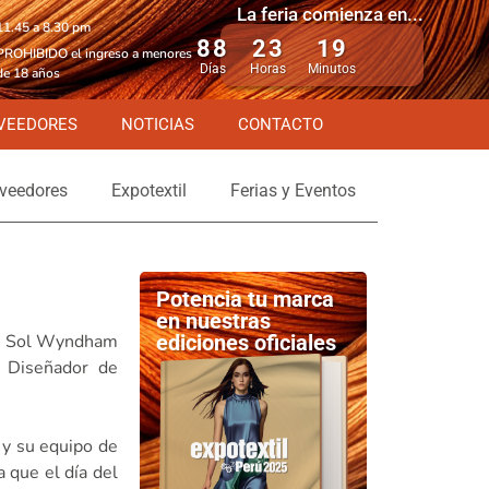
La feria comienza en...
11.45 a 8.30 pm
88
23
19
PROHIBIDO el ingreso a menores
Días
Horas
Minutos
de 18 años
VEEDORES
NOTICIAS
CONTACTO
veedores
Expotextil
Ferias y Eventos
Potencia tu marca
en nuestras
del Sol Wyndham
ediciones oficiales
l Diseñador de
 y su equipo de
 que el día del