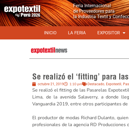
Feria Internacional
de Proveedores para
la Industria Textil y Confec
INICIO
LA FERIA
EXPOSITOR
Se realizó el ‘fitting’ para l
1:10 pm
,
,
octubre 21, 2019
Destacado
Expotextil
Pas
Se realizó el fitting de las Pasarelas Expotex
Lima, de la avenida Salaverry, a donde lle
Vanguardia 2019, entre otros participantes de 
El productor de modas Richard Dulanto, quien 
profesionales de la agencia RD Producciones d