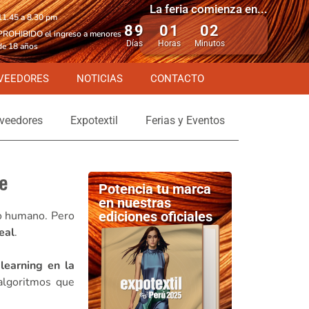
La feria comienza en...
11.45 a 8.30 pm
89
01
02
PROHIBIDO el ingreso a menores
Días
Horas
Minutos
de 18 años
VEEDORES
NOTICIAS
CONTACTO
veedores
Expotextil
Ferias y Eventos
ce
Potencia tu marca
en nuestras
lso humano. Pero
ediciones oficiales
eal
.
learning en la
algoritmos que