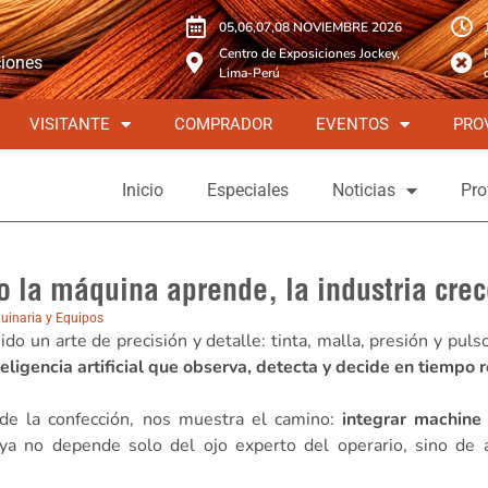
05,06,07,08 NOVIEMBRE 2026
Centro de Exposiciones Jockey,
ciones
Lima-Perú
VISITANTE
COMPRADOR
EVENTOS
PRO
Inicio
Especiales
Noticias
Pro
o la máquina aprende, la industria cre
uinaria y Equipos
 sido un arte de precisión y detalle: tinta, malla, presión y pu
teligencia artificial que observa, detecta y decide en tiempo r
de la confección, nos muestra el camino:
integrar machine 
ya no depende solo del ojo experto del operario, sino de 