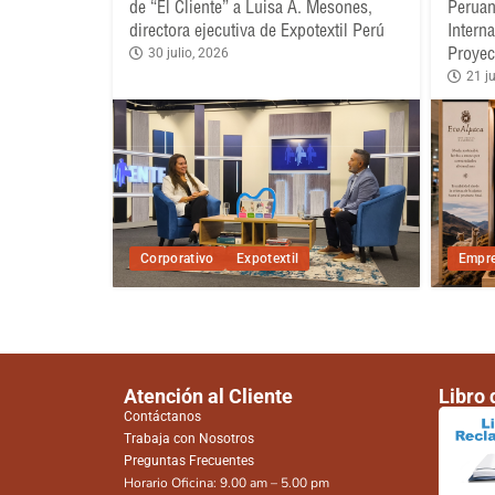
de “El Cliente” a Luisa A. Mesones,
Peruan
directora ejecutiva de Expotextil Perú
Intern
Proyec
30 julio, 2026
21 ju
Corporativo
Expotextil
Empre
Atención al Cliente
Libro
Contáctanos
Trabaja con Nosotros
Preguntas Frecuentes
Horario Oficina: 9.00 am – 5.00 pm