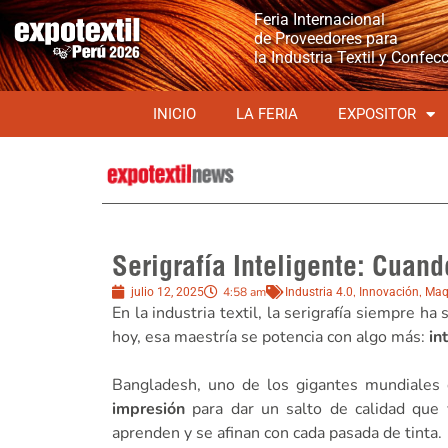
Feria Internacional
de Proveedores para
la Industria Textil y Confec
INICIO
LA FERIA
EXPOSITOR
Serigrafía Inteligente: Cuand
4:58 am
,
,
julio 12, 2025
Industria 4.0
Innovación
Maq
En la industria textil, la serigrafía siempre ha
hoy, esa maestría se potencia con algo más:
in
Bangladesh, uno de los gigantes mundiales 
impresión
para dar un salto de calidad que 
aprenden y se afinan con cada pasada de tinta.