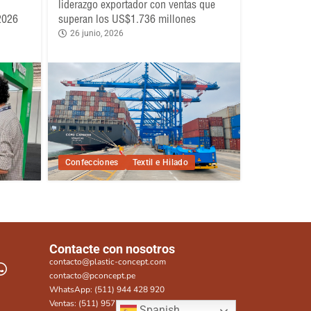
liderazgo exportador con ventas que
 2026
superan los US$1.736 millones
26 junio, 2026
Confecciones
Textil e Hilado
Contacte con nosotros
contacto@plastic-concept.com
contacto@pconcept.pe
WhatsApp: (511) 944 428 920
Ventas: (511) 957 815 282
Spanish