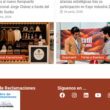
a al nuevo Aeropuerto
alianzas estratégicas tras su
acional Jorge Chávez a través del
participación en Expo Industria
to Sunku
26 junio, 2026
lio, 2026
sas Expositoras
Expotextil
Ferias y Eventos
 de Reclamaciones
Síguenos en ...