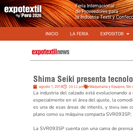
Feria Internacional
de Proveedores para
la Industria Textil y Confec
INICIO
LA FERIA
EXPOSITOR
Shima Seiki presenta tecnolo
10:11 pm
,
agosto 1, 2018
Maquinaria y Equipos
Sin 
La industria del calzado está evolucionando a
especialmente en el área del ajuste, la comodid
es una de esas áreas de interés, y
co
Shima Seiki
plano como su máquina compacta SVR093SP; esp
La SVR093SP cuenta con una cama de prensado