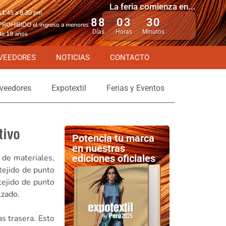
La feria comienza en...
11.45 a 8.30 pm
88
03
30
PROHIBIDO el ingreso a menores
Días
Horas
Minutos
de 18 años
VEEDORES
NOTICIAS
CONTACTO
veedores
Expotextil
Ferias y Eventos
tivo
Potencia tu marca
en nuestras
 de materiales,
ediciones oficiales
 tejido de punto
tejido de punto
lzado.
 trasera. Esto