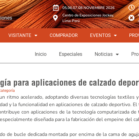
05,06,07,08 NOVIEMBRE 2026
Centro de Exposiciones Jockey,
ciones
Lima-Perú
VISITANTE
COMPRADOR
EVENTOS
PRO
Inicio
Especiales
Noticias
Pro
gía para aplicaciones de calzado depor
categoría
 un ritmo acelerado, adoptando diversas tecnologías textiles y
ad y la funcionalidad en aplicaciones de calzado deportivo. El
ntribuye con aplicaciones de la tecnología computarizada de 
ecialmente diseñada para la fabricación del empeine del ca
 de bucle dedicada montada por encima de la cama de agujas