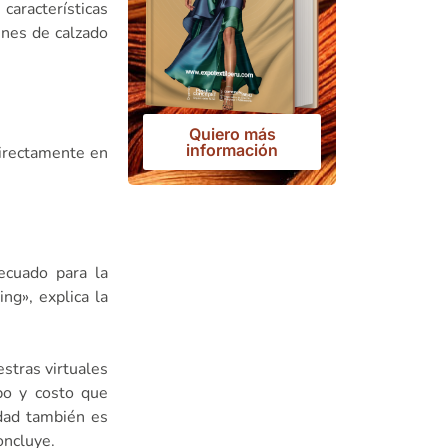
características
ines de calzado
Quiero más
información
directamente en
ecuado para la
ng», explica la
stras virtuales
po y costo que
idad también es
oncluye.