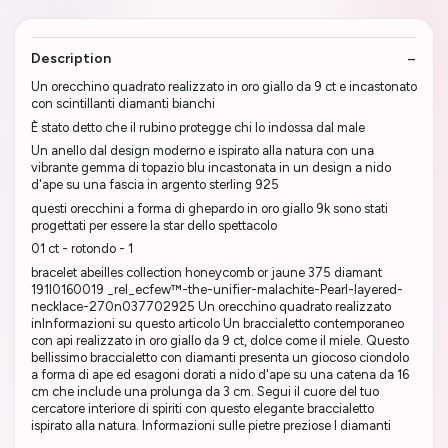
Description
Un orecchino quadrato realizzato in oro giallo da 9 ct e incastonato
con scintillanti diamanti bianchi
È stato detto che il rubino protegge chi lo indossa dal male
Un anello dal design moderno e ispirato alla natura con una
vibrante gemma di topazio blu incastonata in un design a nido
d'ape su una fascia in argento sterling 925
questi orecchini a forma di ghepardo in oro giallo 9k sono stati
progettati per essere la star dello spettacolo
01 ct - rotondo - 1
bracelet abeilles collection honeycomb or jaune 375 diamant
191l0160019 _rel_ecfew™-the-unifier-malachite-Pearl-layered-
necklace-270n037702925 Un orecchino quadrato realizzato
inInformazioni su questo articolo Un braccialetto contemporaneo
con api realizzato in oro giallo da 9 ct, dolce come il miele. Questo
bellissimo braccialetto con diamanti presenta un giocoso ciondolo
a forma di ape ed esagoni dorati a nido d'ape su una catena da 16
cm che include una prolunga da 3 cm. Segui il cuore del tuo
cercatore interiore di spiriti con questo elegante braccialetto
ispirato alla natura. Informazioni sulle pietre preziose I diamanti