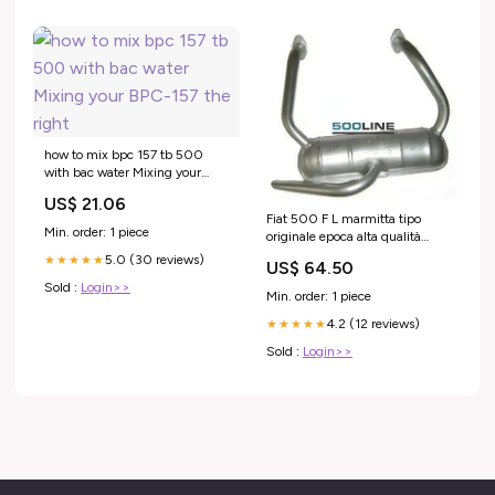
how to mix bpc 157 tb 500
with bac water Mixing your
BPC-157 the right
US$ 21.06
Fiat 500 F L marmitta tipo
Min. order: 1 piece
originale epoca alta qualità
IMASAF Made in Italy ricambio
5.0 (30 reviews)
★★★★★
US$ 64.50
raro
Sold :
Login>>
Min. order: 1 piece
4.2 (12 reviews)
★★★★★
Sold :
Login>>