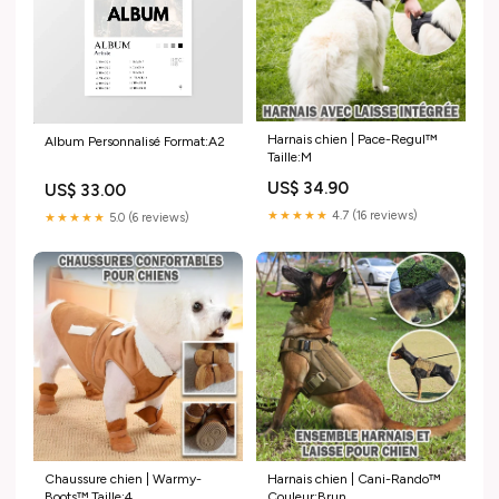
Harnais chien | Pace-Regul™
Album Personnalisé Format:A2
Taille:M
US$ 34.90
US$ 33.00
★★★★★
4.7 (16 reviews)
★★★★★
5.0 (6 reviews)
Chaussure chien | Warmy-
Harnais chien | Cani-Rando™
Boots™️ Taille:4
Couleur:Brun