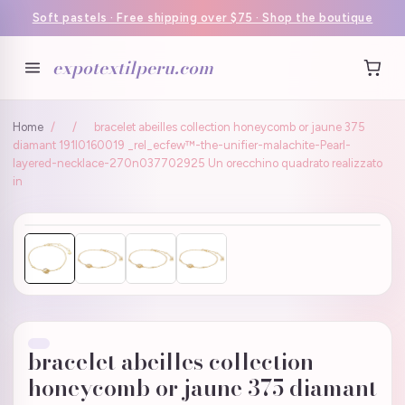
Soft pastels · Free shipping over $75 · Shop the boutique
expotextilperu.com
Home
/
/
bracelet abeilles collection honeycomb or jaune 375
diamant 191l0160019 _rel_ecfew™-the-unifier-malachite-Pearl-
layered-necklace-270n037702925 Un orecchino quadrato realizzato
in
bracelet abeilles collection
honeycomb or jaune 375 diamant