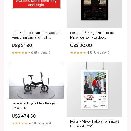
en f239 fire department access
Poster- L'Étrange Histoire de
keep clear day and night
Mr. Anderson - Laylow
Méthode de fixation:Collier pour
Finition:Satinée
US$ 21.80
US$ 20.00
tube (vendu séparément)
★★★★★
4.0 (5 reviews)
★★★★★
4.5 (8 reviews)
Bron And Bryde Elias Peugeot
EM02 FS
US$ 474.50
Poster- Mélo- Tiakola Format:A2
★★★★★
4.7 (8 reviews)
(59,4 x 42 cm)