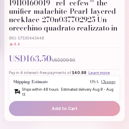
191l0160019 _rel_ecfew™-the-
unifier-malachite-Pearl-layered-
necklace-270n037702925 Un
orecchino quadrato realizzato in
SKU: 57530443448
4.4
USD163.50
USD209.50
Pay in 4 interest-free payments of
$40.88
Learn more
Shipping Estimate
USA
Change
Ships within 48 hours · Estimated delivery
Aug 8
-
Aug
13
Add to Cart