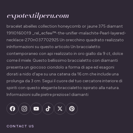
expotextilperu.com
bracelet abeilles collection honeycomb or jaune 375 diamant
191l0160019 _rel_ecfew™-the-unifier-malachite-Pearl-layered-
necklace-270n037702925 Un orecchino quadrato realizzato
inInformazioni su questo articolo Un braccialetto
contemporaneo con api realizzato in oro giallo da 9 ct, dolce
come il miele. Questo bellissimo braccialetto con diamanti
presenta un giocoso ciondolo a forma di ape ed esagoni
dorati a nido d'ape su una catena da 16 cm che include una
prolunga da 3 cm. Segui il cuore del tuo cercatore interiore di
spiriti con questo elegante braccialetto ispirato alla natura.
Informazioni sulle pietre preziose I diamanti
CONTACT US