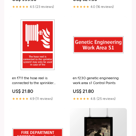
★★★★★
4.5 (23 reviews)
★★★★★
4.0 (16 reviews)
en f711 the hose reel is
en f230 genetic engineering
connected to the sprinkler
work area s1 Control Points
system may only be used in
US$ 21.80
US$ 21.80
case of fire Technical Rooms
★★★★★
4.9 (11 reviews)
★★★★★
4.8 (25 reviews)