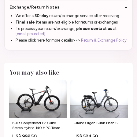
Exchange/Return Notes
We offer a
30-day
return/exchange service after receiving.
Final sale items
are not eligible for returns or exchanges.
To process your return/exchange,
please contact us
at
[email protected]
Please click here for more details>>>
Return & Exchange Policy
You may also like
Bulls Copperhead E2 Cube
Gitane Organ Sunn Flash S1
Stereo Hybrid 140 HPC Team
US$ 999.50
US$ 524.50