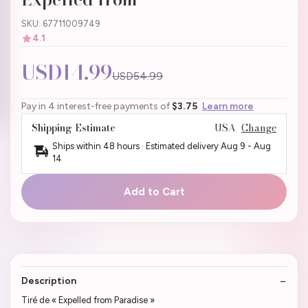
SKU: 67711009749
4.1
USD14.99
USD54.99
Pay in 4 interest-free payments of
$3.75
Learn more
Shipping Estimate
USA
Change
Ships within 48 hours · Estimated delivery
Aug 9
-
Aug
14
Add to Cart
Description
Tiré de « Expelled from Paradise »