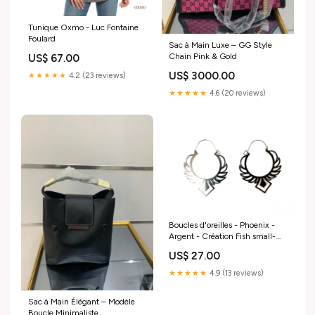
Tunique Oxmo - Luc Fontaine
Foulard
Sac à Main Luxe – GG Style
Chain Pink & Gold
US$ 67.00
US$ 3000.00
★★★★★
4.2 (23 reviews)
★★★★★
4.6 (20 reviews)
Boucles d'oreilles - Phoenix -
Argent - Création Fish small-
xsmall-medium-xlarge-
US$ 27.00
xxlarge-3-4-uk-5-6-uk-7-8-
uk-9-10-uk-xxlarge
★★★★★
4.9 (13 reviews)
Sac à Main Élégant – Modèle
Boucle Minimaliste