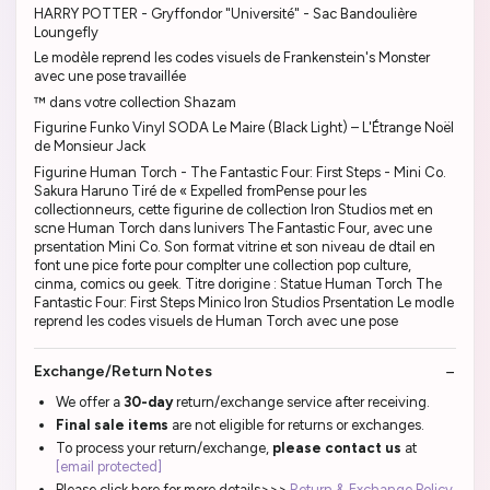
HARRY POTTER - Gryffondor "Université" - Sac Bandoulière
Loungefly
Le modèle reprend les codes visuels de Frankenstein's Monster
avec une pose travaillée
™ dans votre collection Shazam
Figurine Funko Vinyl SODA Le Maire (Black Light) – L'Étrange Noël
de Monsieur Jack
Figurine Human Torch - The Fantastic Four: First Steps - Mini Co.
Sakura Haruno Tiré de « Expelled fromPense pour les
collectionneurs, cette figurine de collection Iron Studios met en
scne Human Torch dans lunivers The Fantastic Four, avec une
prsentation Mini Co. Son format vitrine et son niveau de dtail en
font une pice forte pour complter une collection pop culture,
cinma, comics ou geek. Titre dorigine : Statue Human Torch The
Fantastic Four: First Steps Minico Iron Studios Prsentation Le modle
reprend les codes visuels de Human Torch avec une pose
Exchange/Return Notes
We offer a
30-day
return/exchange service after receiving.
Final sale items
are not eligible for returns or exchanges.
To process your return/exchange,
please contact us
at
[email protected]
Please click here for more details>>>
Return & Exchange Policy