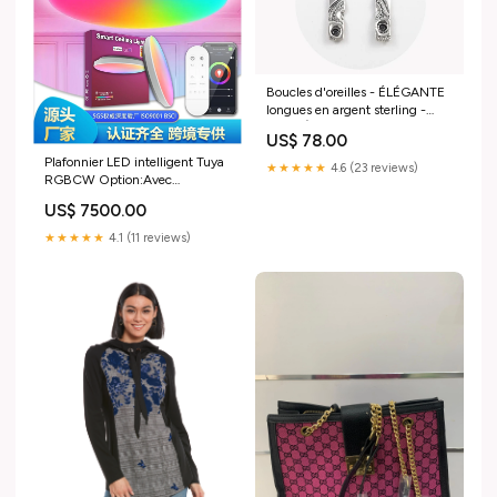
Boucles d'oreilles - ÉLÉGANTE
longues en argent sterling -
Marie-Ève Bordeleau sacoche
US$ 78.00
Plafonnier LED intelligent Tuya
★★★★★
4.6 (23 reviews)
RGBCW Option:Avec
télécommande
US$ 7500.00
★★★★★
4.1 (11 reviews)