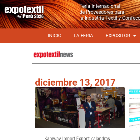
Feria Internacional
de Proveedores para
la Industria Textil y Confec
INICIO
LA FERIA
EXPOSITOR
diciembre 13, 2017
Kamway Import Export: calandras