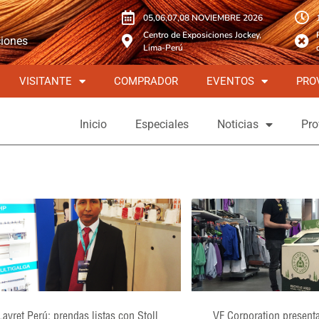
05,06,07,08 NOVIEMBRE 2026
Centro de Exposiciones Jockey,
ciones
Lima-Perú
VISITANTE
COMPRADOR
EVENTOS
PRO
Inicio
Especiales
Noticias
Pro
Layret Perú: prendas listas con Stoll
VF Corporation present