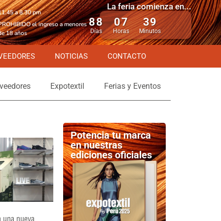
La feria comienza en...
11.45 a 8.30 pm
88
07
39
PROHIBIDO el ingreso a menores
Días
Horas
Minutos
de 18 años
VEEDORES
NOTICIAS
CONTACTO
veedores
Expotextil
Ferias y Eventos
Potencia tu marca
en nuestras
ediciones oficiales
a una nueva