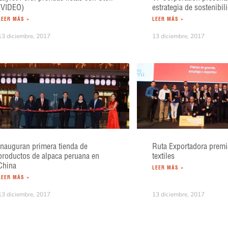
(VIDEO)
estrategia de sostenibil
LEER MÁS »
LEER MÁS »
13 diciembre, 2017
13 diciembre, 2017
Inauguran primera tienda de
Ruta Exportadora prem
productos de alpaca peruana en
textiles
China
LEER MÁS »
LEER MÁS »
13 diciembre, 2017
13 diciembre, 2017