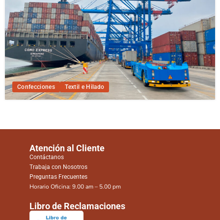
Confecciones
Textil e Hilado
Atención al Cliente
Contáctanos
Trabaja con Nosotros
Preguntas Frecuentes
Horario Oficina: 9.00 am – 5.00 pm
Libro de Reclamaciones