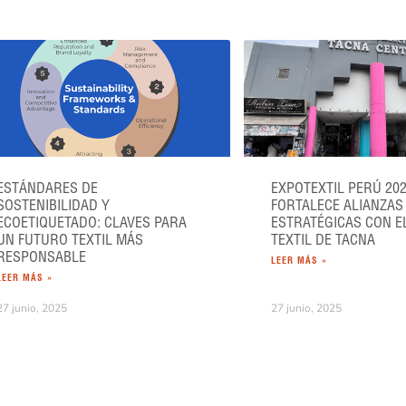
ESTÁNDARES DE
EXPOTEXTIL PERÚ 20
SOSTENIBILIDAD Y
FORTALECE ALIANZAS
ECOETIQUETADO: CLAVES PARA
ESTRATÉGICAS CON E
UN FUTURO TEXTIL MÁS
TEXTIL DE TACNA
RESPONSABLE
LEER MÁS »
LEER MÁS »
27 junio, 2025
27 junio, 2025