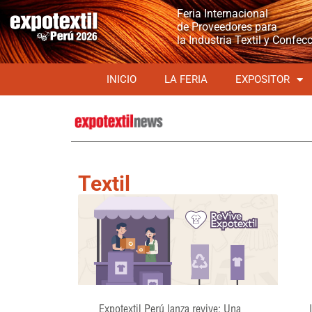
Feria Internacional
de Proveedores para
la Industria Textil y Confec
INICIO
LA FERIA
EXPOSITOR
Textil
Expotextil Perú lanza revive: Una