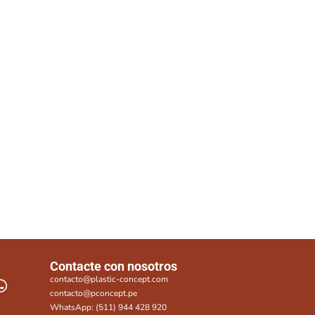
Contacte con nosotros
contacto@plastic-concept.com
contacto@pconcept.pe
WhatsApp: (511) 944 428 920