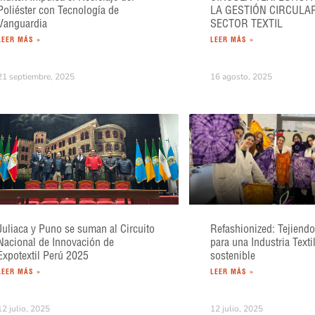
Poliéster con Tecnología de
LA GESTIÓN CIRCULA
Vanguardia
SECTOR TEXTIL
LEER MÁS »
LEER MÁS »
21 septiembre, 2025
16 agosto, 2025
Juliaca y Puno se suman al Circuito
Refashionized: Tejiendo
Nacional de Innovación de
para una Industria Texti
Expotextil Perú 2025
sostenible
LEER MÁS »
LEER MÁS »
12 julio, 2025
12 julio, 2025