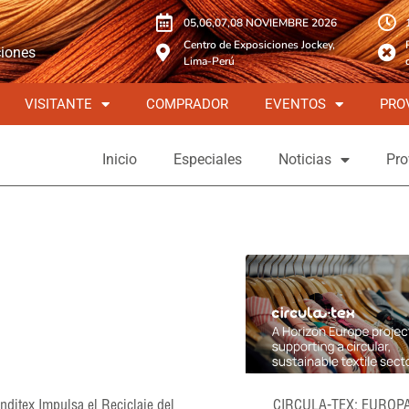
05,06,07,08 NOVIEMBRE 2026
Centro de Exposiciones Jockey,
ciones
Lima-Perú
VISITANTE
COMPRADOR
EVENTOS
PRO
Inicio
Especiales
Noticias
Pro
Inditex Impulsa el Reciclaje del
CIRCULA-TEX: EUROP