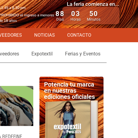
La feria comienza en...
11.45 a 8.30 pm
88
03
50
PROHIBIDO el ingreso a menores
Días
Horas
Minutos
de 18 años
VEEDORES
NOTICIAS
CONTACTO
veedores
Expotextil
Ferias y Eventos
Potencia tu marca
en nuestras
ediciones oficiales
A REDEFINE