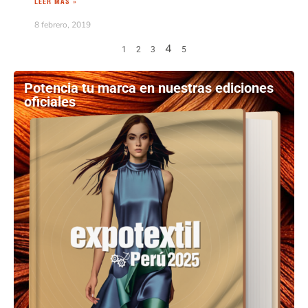
LEER MÁS »
8 febrero, 2019
4
1
2
3
5
Potencia tu marca en nuestras ediciones
oficiales