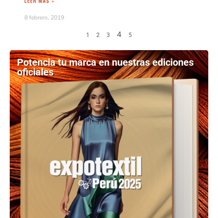
LEER MÁS »
8 febrero, 2019
4
1
2
3
5
Potencia tu marca en nuestras ediciones
oficiales